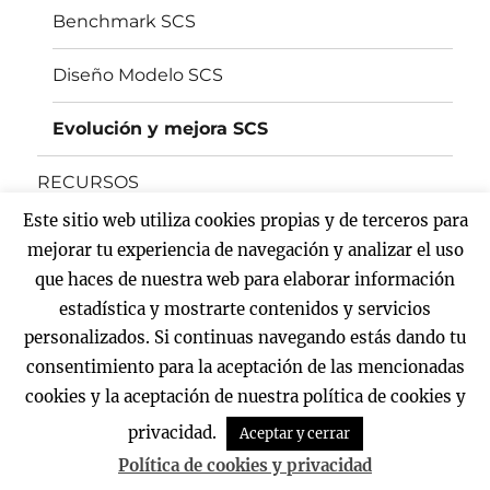
Benchmark SCS
Diseño Modelo SCS
Evolución y mejora SCS
RECURSOS
Este sitio web utiliza cookies propias y de terceros para
BLOG
mejorar tu experiencia de navegación y analizar el uso
que haces de nuestra web para elaborar información
CONTACTO
estadística y mostrarte contenidos y servicios
personalizados. Si continuas navegando estás dando tu
Twitter
Facebook
Linkedin
Instagram
consentimiento para la aceptación de las mencionadas
cookies y la aceptación de nuestra política de cookies y
Pensytech Consultoría
Política de Privacidad
Funciona
privacidad.
Aceptar y cerrar
gracias a WordPress
Política de cookies y privacidad