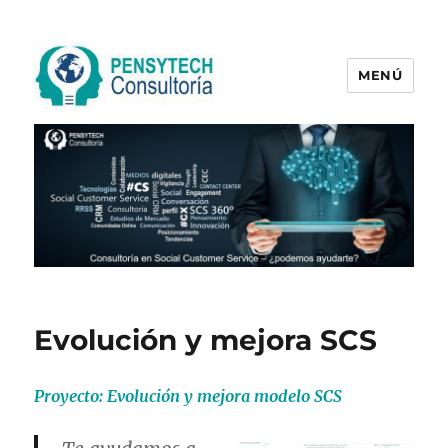
MENÚ
Pensytech Consultoría
Evolución y mejora SCS
Proyecto: Evolución y mejora modelo SCS