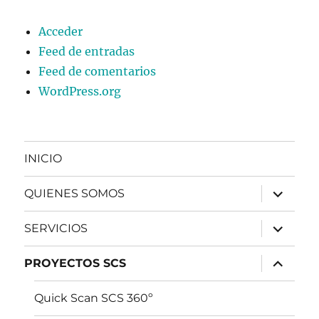
Acceder
Feed de entradas
Feed de comentarios
WordPress.org
INICIO
expande
QUIENES SOMOS
el
menú
inferior
expande
SERVICIOS
el
menú
inferior
expande
PROYECTOS SCS
el
menú
inferior
Quick Scan SCS 360º