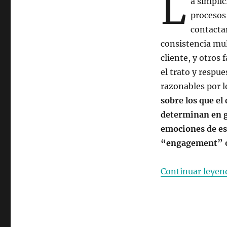
L
a simplic
y
vinculación
procesos 
del
contactar
cliente
consistencia mult
(2
de
cliente, y otros 
3)
el trato y respu
razonables por l
sobre los que el
determinan en g
emociones de est
“engagement” o
Continuar leyen