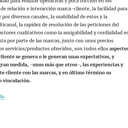
idad para realizar operativas y poca fricción en los
de relación e interacción marca-cliente, la facilidad para
 por diversos canales, la usabilidad de estos y la
icanal, la rapidez de resolución de las peticiones del
factores cualitativos como la amigabilidad y cordialidad e
esta por parte de las marcas, junto con unos precios
os servicios/productos ofrecidos, son todos ellos
aspecto
 cliente se genera o le generan unas expectativas, y
ran medida, -unos más que otros-, las experiencias y
e cliente con las marcas, y en último término su
 vinculación.
«La importancia de las redes sociales y el “Social Cust
do