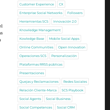
Customer Experience
CX
Enterprise Social Networks
Followers
Herramientas SCS
Innovación 2.0
el
Knowledge Management
as
Kowledge Base
Mobile Social Apps
n
Online Communities
Open Innovation
Operaciones SCS
Personalización
Plataformas RRSS públicas
Presentaciones
omer Service” en la gestión de experiencias y vinculación 
Quejas y Reclamaciones
Redes Sociales
Relación Cliente-Marca
SCS Playbook
Social Agents
Social Business
Social Competences
Social CRM